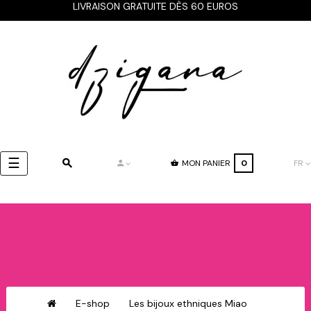
LIVRAISON GRATUITE DÈS 60 EUROS
Basculer
☰
MON PANIER
0
FR
la
navigation
E-shop
Les bijoux ethniques Miao