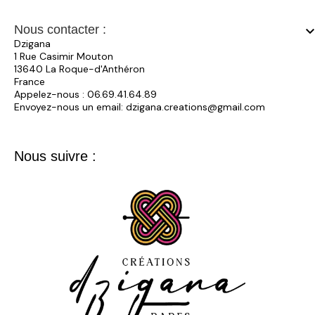
Nous contacter :
keyboard_arrow_
Dzigana
1 Rue Casimir Mouton
13640 La Roque-d'Anthéron
France
Appelez-nous :
06.69.41.64.89
Envoyez-nous un email:
dzigana.creations@gmail.com
Nous suivre :