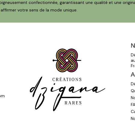
igneusement confectionnée, garantissant une qualité et une original
t affirmer votre sens de la mode unique.
N
D
a
Fr
A
Dé
Q
com
N
F
C
N