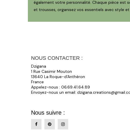
également votre personnalité. Chaque pièce est so
et trousses, organisez vos essentiels avec style e
NOUS CONTACTER :
Dzigana
1 Rue Casimir Mouton
13640 La Roque-d'Anthéron
France
Appelez-nous :
06.69.41.64.89
Envoyez-nous un email:
dzigana.creations@gmail.
Nous suivre :