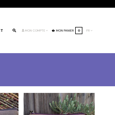
CT
MON PANIER
0
FR
MON COMPTE