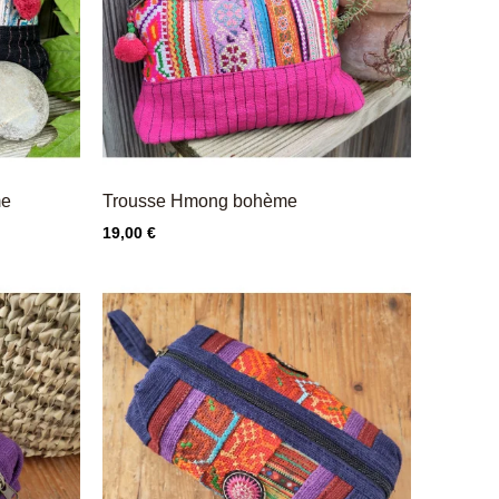
me
Trousse Hmong bohème
Prix
19,00 €