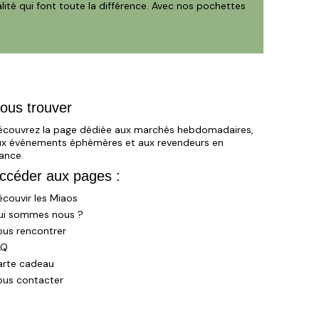
ité qui font toute la différence. Avec nos pochettes
ous trouver
écouvrez la page dédiée aux marchés hebdomadaires,
ux événements éphémères et aux revendeurs en
ance.
ccéder aux pages :
couvir les Miaos
ui sommes nous ?
ous rencontrer
AQ
arte cadeau
ous contacter