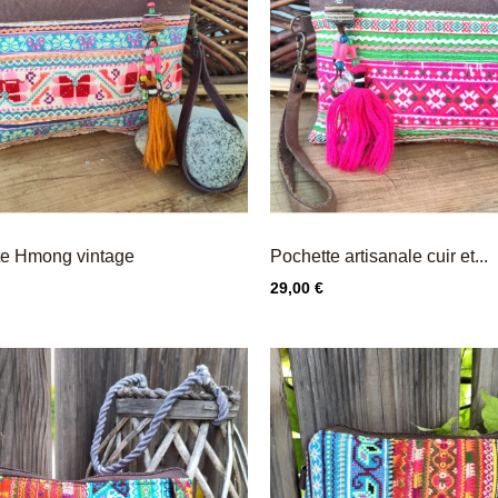
te Hmong vintage
Pochette artisanale cuir et...
Prix
29,00 €