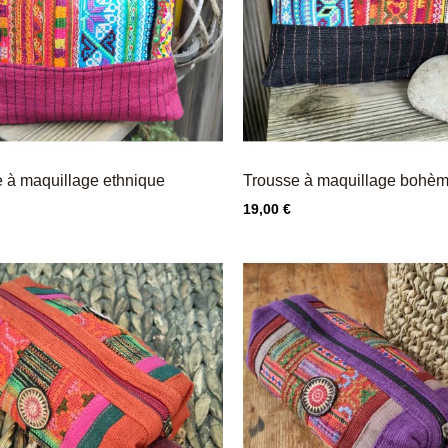
 à maquillage ethnique
Trousse à maquillage bohè
Prix
19,00 €