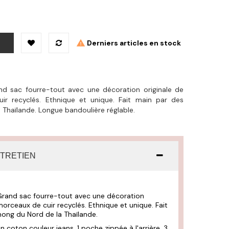
Derniers articles en stock
and sac fourre-tout avec une décoration originale de
ir recyclés. Ethnique et unique. Fait main par des
 Thaïlande. Longue bandoulière réglable.
NTRETIEN
 Grand sac fourre-tout avec une décoration
morceaux de cuir recyclés. Ethnique et unique. Fait
ong du Nord de la Thaïlande.
n coton couleur jeans. 1 poche zippée à l'arrière, 3