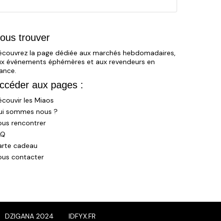
ous trouver
écouvrez la page dédiée aux marchés hebdomadaires,
ux événements éphémères et aux revendeurs en
ance.
ccéder aux pages :
couvir les Miaos
ui sommes nous ?
ous rencontrer
AQ
arte cadeau
ous contacter
DZIGANA 2024
IDFYX.FR