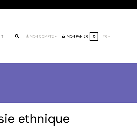
CT
MON PANIER
0
FR
MON COMPTE
sie ethnique