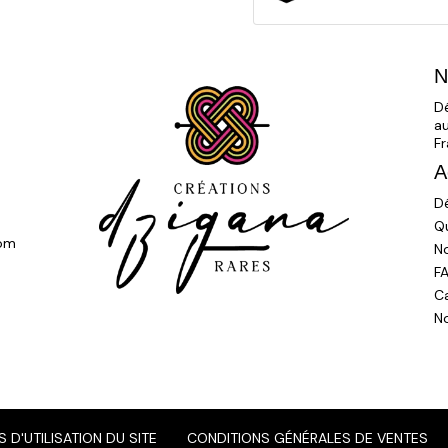
N
D
a
Fr
A
Dé
Q
com
N
F
C
N
 D'UTILISATION DU SITE
CONDITIONS GÉNÉRALES DE VENTES