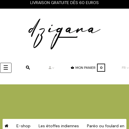
LIVRAISON GRATUITE DÈS 60 EUROS
Basculer
☰
MON PANIER
0
FR
la
navigation
E-shop
Les étoffes indiennes
Paréo ou foulard en