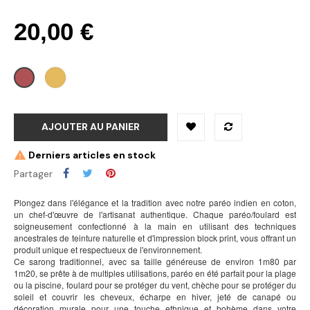
20,00 €
jaune
rouge
AJOUTER AU PANIER
Derniers articles en stock
Partager
Plongez dans l'élégance et la tradition avec notre paréo indien en coton,
un chef-d'œuvre de l'artisanat authentique. Chaque paréo/foulard est
soigneusement confectionné à la main en utilisant des techniques
ancestrales de teinture naturelle et d'impression block print, vous offrant un
produit unique et respectueux de l'environnement.
Ce sarong traditionnel, avec sa taille généreuse de environ 1m80 par
1m20, se prête à de multiples utilisations, paréo en été parfait pour la plage
ou la piscine, foulard pour se protéger du vent, chèche pour se protéger du
soleil et couvrir les cheveux, écharpe en hiver, jeté de canapé ou
décoration murale pour une touche ethnique et bohème dans votre