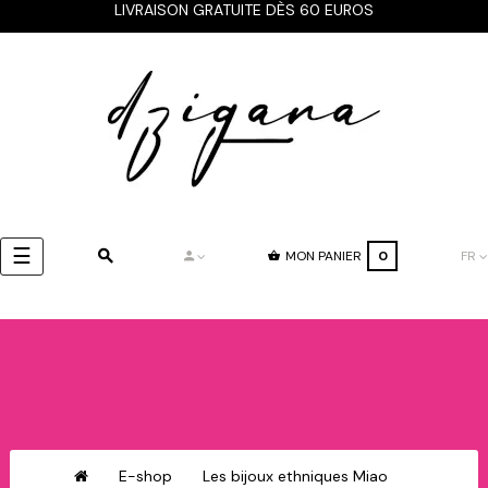
LIVRAISON GRATUITE DÈS 60 EUROS
Basculer
☰
MON PANIER
0
FR
la
navigation
E-shop
Les bijoux ethniques Miao