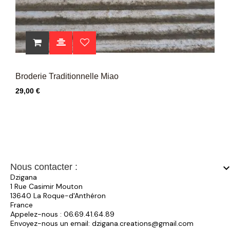
Broderie Traditionnelle Miao
Prix
29,00 €
Nous contacter :
keyboard_arrow_
Dzigana
1 Rue Casimir Mouton
13640 La Roque-d'Anthéron
France
Appelez-nous :
06.69.41.64.89
Envoyez-nous un email:
dzigana.creations@gmail.com