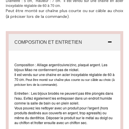
Diamètre : 5 cm, Hauteur : 7 cm. Il est vendu sur une chaîne en acier
inoxydable réglable de 60 à 70 cm.
Peut être monté sur chaîne plus courte ou sur câble au choix
(à préciser lors de la commande).
COMPOSITION ET ENTRETIEN
Composition
: Alliage argent/cuivre/zinc, plaqué argent. Les
bijoux Miao ne contiennent pas de nickel.
Il est vendu sur une chaîne en acier inoxydable réglable de 60 à
70 cm.
Peut être monté sur chaîne plus courte ou sur câble au choix (à
préciser lors de la commande).
Entretien
: Les bijoux brodés ne peuvent pas être plongés dans
l'eau. Evitez également les entreposer dans un endroit humide
comme la salle de bain ou en plein soleil.
Vous pouvez les nettoyer avec un produit pour l'argent (hors
produits destinés aux couverts en argent, trop agressifs) ou
même du dentifrice. Déposer le produit sur le métal au doigt ou
au chiffon et frotter ensuite avec un chiffon sec.