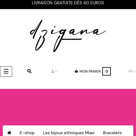
LIVRAISON GRATUITE DÈS 60 EUROS
Basculer
☰
MON PANIER
0
FR
la
navigation
E-shop
Les bijoux ethniques Miao
Bracelets