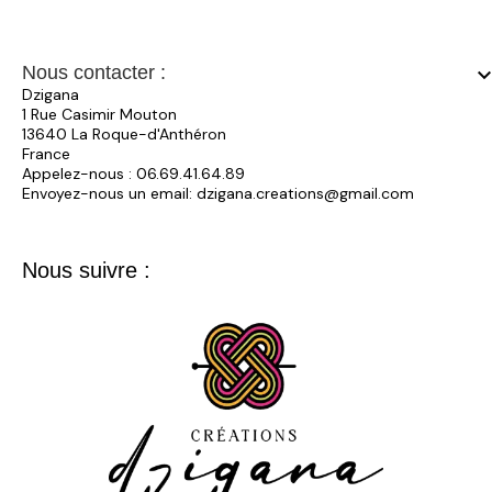
Nous contacter :
keyboard_arrow_
Dzigana
1 Rue Casimir Mouton
13640 La Roque-d'Anthéron
France
Appelez-nous :
06.69.41.64.89
Envoyez-nous un email:
dzigana.creations@gmail.com
Nous suivre :