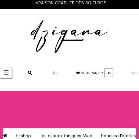
LIVRAISON GRATUITE DÈS 60 EUROS
Basculer
☰
MON PANIER
0
FR
la
navigation
E-shop
Les bijoux ethniques Miao
Boucles d'oreilles