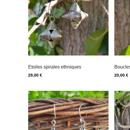
Etoiles spirales ethniques
Boucles 
Prix
Prix
29,00 €
20,00 €