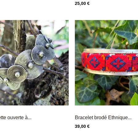
Prix
25,00 €
te ouverte à...
Bracelet brodé Ethnique...
Prix
39,00 €