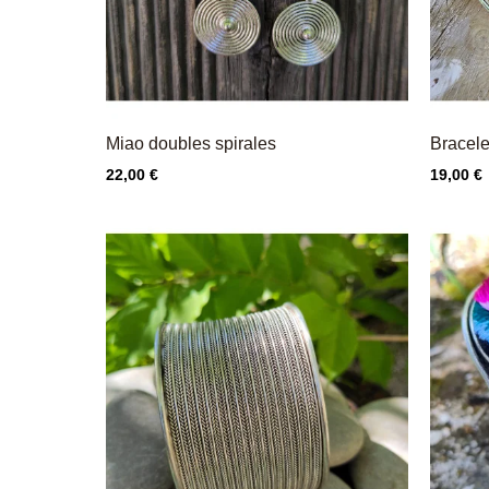
Miao doubles spirales
Bracele
Prix
Prix
22,00 €
19,00 €