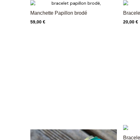
Manchette Papillon brodé
Bracele
Prix
Prix
59,00 €
20,00 €
Bracele