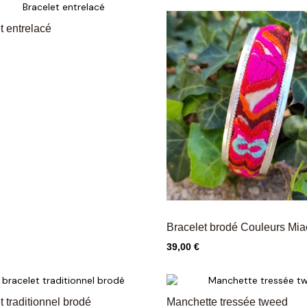
t entrelacé
Bracelet brodé Couleurs Mia
Prix
39,00 €
t traditionnel brodé
Manchette tressée tweed