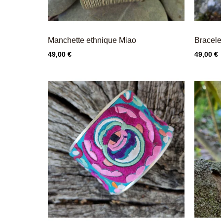
Manchette ethnique Miao
Bracel
Prix
Prix
49,00 €
49,00 €