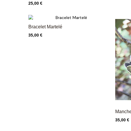
Prix
25,00 €
Bracelet Martelé
Prix
35,00 €
Manchet
Prix
35,00 €