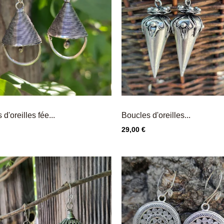
d'oreilles fée...
Boucles d'oreilles...
Prix
29,00 €