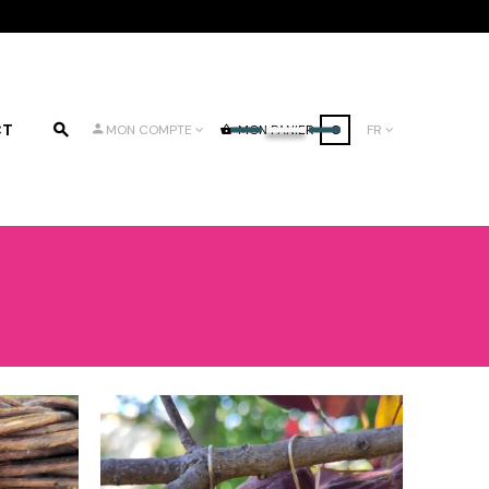
CT
MON PANIER
0
FR
MON COMPTE