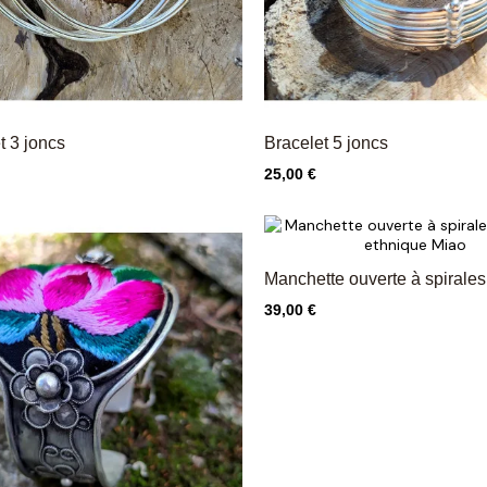
t 3 joncs
Bracelet 5 joncs
Prix
25,00 €
Manchette ouverte à spirales
Prix
39,00 €