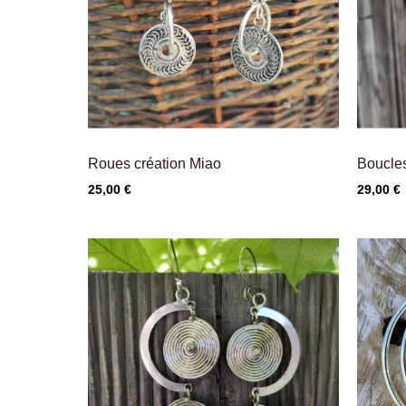
Roues création Miao
Boucles
Prix
Prix
25,00 €
29,00 €