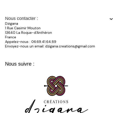
Nous contacter :
keyboard_arrow_
Dzigana
1 Rue Casimir Mouton
13640 La Roque-d'Anthéron
France
Appelez-nous :
06.69.41.64.89
Envoyez-nous un email:
dzigana.creations@gmail.com
Nous suivre :