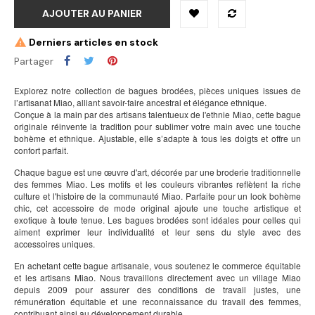
AJOUTER AU PANIER
Derniers articles en stock
Partager
Explorez notre collection de bagues brodées, pièces uniques issues de
l’artisanat Miao, alliant savoir-faire ancestral et élégance ethnique.
Conçue à la main par des artisans talentueux de l'ethnie Miao, cette bague
originale réinvente la tradition pour sublimer votre main avec une touche
bohème et ethnique. Ajustable, elle s’adapte à tous les doigts et offre un
confort parfait.
Chaque bague est une œuvre d'art, décorée par une broderie traditionnelle
des femmes Miao. Les motifs et les couleurs vibrantes reflètent la riche
culture et l'histoire de la communauté Miao. Parfaite pour un look bohème
chic, cet accessoire de mode original ajoute une touche artistique et
exotique à toute tenue. Les bagues brodées sont idéales pour celles qui
aiment exprimer leur individualité et leur sens du style avec des
accessoires uniques.
En achetant cette bague artisanale, vous soutenez le commerce équitable
et les artisans Miao. Nous travaillons directement avec un village Miao
depuis 2009 pour assurer des conditions de travail justes, une
rémunération équitable et une reconnaissance du travail des femmes,
contribuant ainsi au développement durable.