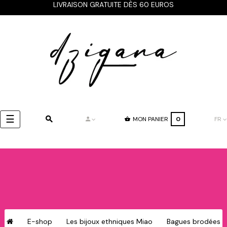
LIVRAISON GRATUITE DÈS 60 EUROS
Basculer
☰
MON PANIER
0
FR
la
navigation
E-shop
Les bijoux ethniques Miao
Bagues brodées