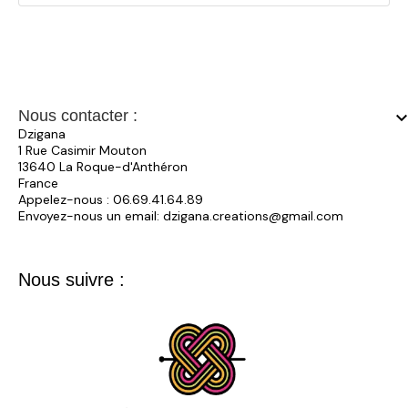
Nous contacter :
keyboard_arrow_
Dzigana
1 Rue Casimir Mouton
13640 La Roque-d'Anthéron
France
Appelez-nous :
06.69.41.64.89
Envoyez-nous un email:
dzigana.creations@gmail.com
Nous suivre :