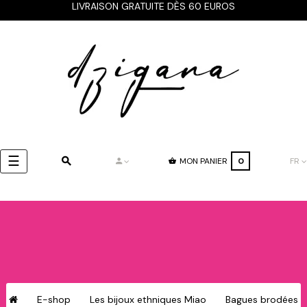
LIVRAISON GRATUITE DÈS 60 EUROS
Basculer
☰
MON PANIER
0
FR
la
navigation
E-shop
Les bijoux ethniques Miao
Bagues brodées