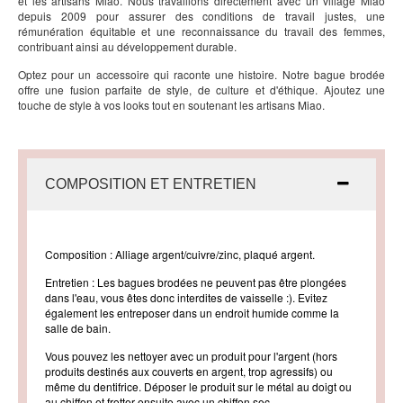
et les artisans Miao. Nous travaillons directement avec un village Miao
depuis 2009 pour assurer des conditions de travail justes, une
rémunération équitable et une reconnaissance du travail des femmes,
contribuant ainsi au développement durable.
Optez pour un accessoire qui raconte une histoire. Notre bague brodée
offre une fusion parfaite de style, de culture et d'éthique. Ajoutez une
touche de style à vos looks tout en soutenant les artisans Miao.
COMPOSITION ET ENTRETIEN
Composition : Alliage argent/cuivre/zinc, plaqué argent.
Entretien : Les bagues brodées ne peuvent pas être plongées
dans l'eau, vous êtes donc interdites de vaisselle :). Evitez
également les entreposer dans un endroit humide comme la
salle de bain.
Vous pouvez les nettoyer avec un produit pour l'argent (hors
produits destinés aux couverts en argent, trop agressifs) ou
même du dentifrice. Déposer le produit sur le métal au doigt ou
au chiffon et frotter ensuite avec un chiffon sec.